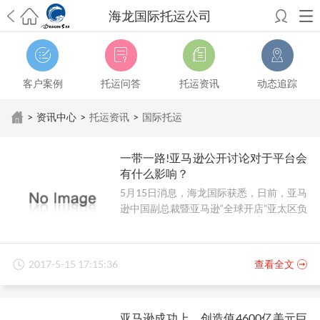
海龙国际托运公司
希望邮寄国际包裹顺利，从广州市国际快递邮寄到新西兰哪个公司好？
澳洲海运搬家回广州报关清关要怎么做？注意事项有哪些？
青岛市国际
搬家服务到美国，搬家公司有哪些搬家方案？
大连市国际搬家服务到中
客户案例
托运问答
托运资讯
动态追踪
国台湾是一种怎样的体验？有人分享搬家经历吗？
从长沙市国际快递邮
寄到韩国有哪些国际快递方式？用哪种好？
法国家具国际海运回国的方
>
资讯中心
>
托运资讯
>
国际托运
法有哪些？具体怎么操作？
国际搬家：家具海运到奥克兰怎么样能省
钱？
跨国搬家服务：扬州跨国搬家到加拿大怎么更有保障？
新冠疫情会
一带一路!亚马逊公开讨论对于平台会
影响国际搬家吗？上海搬家到新西兰旺格雷有点不一样
北京私人物品运
有什么影响？
输到澳大利亚，移民如何跨国搬家？
上海移民搬家到塞浦路斯，国际搬
5月15日消息，海龙国际获悉，日前，亚马
家怎么搬省钱？
昆明搬家到美国，如何打包才能对国际长途运输放心？
逊中国副总裁暨亚马逊“全球开店”亚太区负
从秦皇岛市托运到美国
从重庆市托运到美国
从上海市托运到澳大利亚
从
责人戴竫斐谈及其对一带一路战略的看
张家界市托运到美国
从厦门市托运到美国
从张家界市托运到美国
从上海
法。
市搬家到英国
从南京市搬家到加拿大
从大连市搬家到英国
从佛山市搬家
到美国
从北京市搬家到西班牙
从广州市搬家到比利时
2017-5-15 17:15:36
查看全文
亚马逊成功上，创造值4600亿美元巨