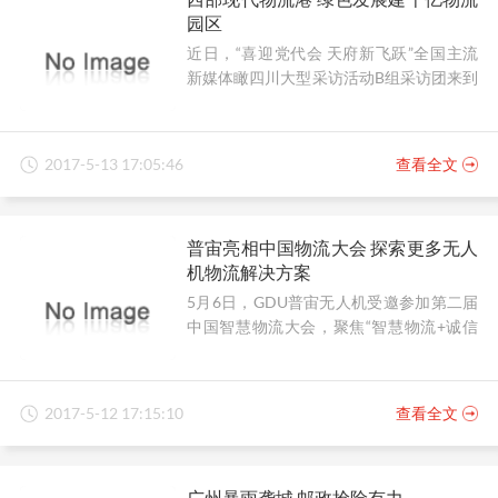
园区
近日，“喜迎党代会 天府新飞跃”全国主流
新媒体瞰四川大型采访活动B组采访团来到
遂宁中国西部现代物流港采访，据介绍，
物流港位于遂宁市主城区西南，中国西部
现代物流港是四川“十二五”规划的重点物流
2017-5-13 17:05:46
查看全文
枢纽中心。总规划面积61.66平方公里，按
照功能划分为物流核心区、商流核心区、
商业贸易区、工业发展区和生活配套区五
普宙亮相中国物流大会 探索更多无人
大板块，截至目前，物流港已入驻包括3家
机物流解决方案
世界500强企业和8家上市公司在内的重点
项目98个，吸引投资665.5亿元。
5月6日，GDU普宙无人机受邀参加第二届
中国智慧物流大会，聚焦“智慧物流+诚信
共享创业平台”主题，深潜于无人机在物流
领域的发展和应用，用无人机技术革新来
解决物流难题，其展区创意和无人机的创
2017-5-12 17:15:10
查看全文
新体验引爆峰会现场。
广州暴雨袭城 邮政抢险有力