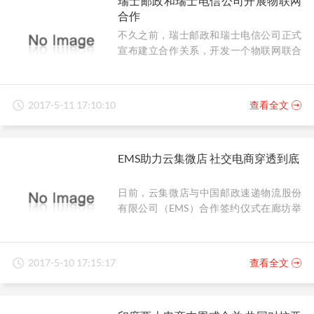
瑞士邮政和瑞士电信公司开展物联网
免费配送限额降至25美元，反击沃尔玛不
合作
过亚马逊新推出的满25美元免运费只适用
于下单量达到一定量的用户。
不久之前，瑞士邮政和瑞士电信公司正式
宣布建立合作关系，开发一个物联网联合
网络。对于此次合作，瑞士邮政发展和创
新部负责人表示，得益于此次合作，公司
可以专注于开发专门的应用程序，并以物
2017-5-11 17:10:10
查看全文
联网为基础建立更加灵活和智能的服务。
良好的覆盖范围和网络质量至关重要。
EMS助力云集微店 社交电商穿透到底
日前，云集微店与中国邮政速递物流股份
有限公司（EMS）合作签约仪式在廊坊举
行。据了解，双方将在供应链物流、仓储
配送服务、商务合作、平台推广、信息技
术等多个领域展开长期合作。作为战略合
2017-5-10 17:15:17
查看全文
作的开始，双方在5月5日同步上线了西北
西安仓、华北廊坊仓。其中的西安仓覆盖
地区正是包括新疆、西藏、陕西、青海、