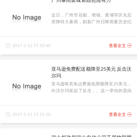
近日，广州市花都、增城、黄埔等区先后
突降特大暴雨，刷新广州日降雨量历史纪
录。广州市邮政分公司按照应急预案井然
有序地开展防汛、抢险工作，在确保员工
人身安全的同时，也把暴雨造成的损失降
2017-5-12 17:10:40
查看全文
至最低。
亚马逊免费配送额降至25美元 反击沃
尔玛
亚马逊将其免运费最低限额降至25美元，
向沃尔玛发起了反击，。这一举动的是由
于之前沃尔玛发起的一系列挑战。今年一
月，沃尔玛开启了满35美元享受两日达免
费配送活动，最近又推出一个名为“Pickup
2017-5-11 17:15:10
查看全文
Discount”的新计划，如果用户选择将商品
配送到附近商店自取而不是直接配送到家
里，将会享受到一个折扣价格。亚马逊将