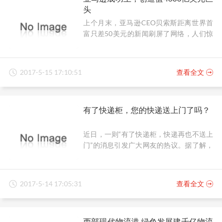
头
上个月末，亚马逊CEO贝索斯距离世界首
富只差50美元的新闻刷屏了网络，人们惊
叹之余也不禁好奇，这家捧出了准世界首
富的企业，或者说准世界首富打造的企
业，到底是一家什么样的公司呢？
2017-5-15 17:10:51
查看全文
有了快递柜，您的快递送上门了吗？
近日，一则“有了快递柜，快递再也不送上
门”的消息引发广大网友的热议。据了解，
现在很多小区为了便民设置的快递柜，成
为各大公司快递员不送货上门的重要理
由，许多人抱怨：“有了快递柜，甚至家里
2017-5-14 17:05:31
查看全文
有人的情况下，快递员也不打电话询问，
直接把快递放在快递柜。便宜的、小的东
西还好，如果是贵重的物品，或者需要当
西部现代物流港 绿色发展建千亿物流
面验收的物品，这样的做法真的很不妥。”