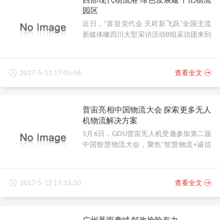
园区
近日，“喜迎党代会 天府新飞跃”全国主流
新媒体瞰四川大型采访活动B组采访团来到
遂宁中国西部现代物流港采访，据介绍，
物流港位于遂宁市主城区西南，中国西部
现代物流港是四川“十二五”规划的重点物流
2017-5-13 17:05:46
查看全文
枢纽中心。总规划面积61.66平方公里，按
照功能划分为物流核心区、商流核心区、
商业贸易区、工业发展区和生活配套区五
普宙亮相中国物流大会 探索更多无人
大板块，截至目前，物流港已入驻包括3家
机物流解决方案
世界500强企业和8家上市公司在内的重点
项目98个，吸引投资665.5亿元。
5月6日，GDU普宙无人机受邀参加第二届
中国智慧物流大会，聚焦“智慧物流+诚信
共享创业平台”主题，深潜于无人机在物流
领域的发展和应用，用无人机技术革新来
解决物流难题，其展区创意和无人机的创
2017-5-12 17:15:10
查看全文
新体验引爆峰会现场。
广州暴雨袭城 邮政抢险有力