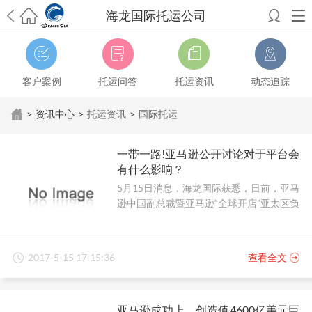
海龙国际托运公司
希望邮寄国际包裹顺利，从广州市国际快递邮寄到新西兰哪个公司好？
澳洲海运搬家回广州报关清关要怎么做？注意事项有哪些？
青岛市国际
搬家服务到美国，搬家公司有哪些搬家方案？
大连市国际搬家服务到中
客户案例
托运问答
托运资讯
动态追踪
国台湾是一种怎样的体验？有人分享搬家经历吗？
从长沙市国际快递邮
寄到韩国有哪些国际快递方式？用哪种好？
法国家具国际海运回国的方
>
资讯中心
>
托运资讯
>
国际托运
法有哪些？具体怎么操作？
国际搬家：家具海运到奥克兰怎么样能省
钱？
跨国搬家服务：扬州跨国搬家到加拿大怎么更有保障？
新冠疫情会
一带一路!亚马逊公开讨论对于平台会
影响国际搬家吗？上海搬家到新西兰旺格雷有点不一样
北京私人物品运
有什么影响？
输到澳大利亚，移民如何跨国搬家？
上海移民搬家到塞浦路斯，国际搬
5月15日消息，海龙国际获悉，日前，亚马
家怎么搬省钱？
昆明搬家到美国，如何打包才能对国际长途运输放心？
逊中国副总裁暨亚马逊“全球开店”亚太区负
从秦皇岛市托运到美国
从重庆市托运到美国
从上海市托运到澳大利亚
从
责人戴竫斐谈及其对一带一路战略的看
张家界市托运到美国
从厦门市托运到美国
从张家界市托运到美国
从南京
法。
市搬家到加拿大
从大连市搬家到英国
从佛山市搬家到美国
从北京市搬家
到西班牙
从广州市搬家到比利时
从上海市搬家到意大利
2017-5-15 17:15:36
查看全文
亚马逊成功上，创造值4600亿美元巨