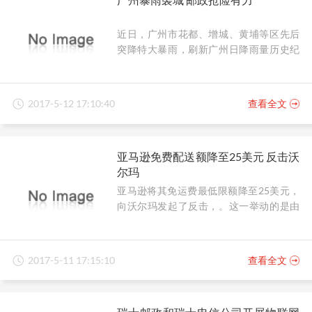
近日，广州市花都、增城、黄埔等区先后
突降特大暴雨，刷新广州日降雨量历史纪
录。广州市邮政分公司按照应急预案井然
有序地开展防汛、抢险工作，在确保员工
人身安全的同时，也把暴雨造成的损失降
2017-5-12 17:10:40
查看全文
至最低。
亚马逊免费配送额降至25美元 反击沃
尔玛
亚马逊将其免运费最低限额降至25美元，
向沃尔玛发起了反击，。这一举动的是由
于之前沃尔玛发起的一系列挑战。今年一
月，沃尔玛开启了满35美元享受两日达免
费配送活动，最近又推出一个名为“Pickup
2017-5-11 17:15:10
查看全文
Discount”的新计划，如果用户选择将商品
配送到附近商店自取而不是直接配送到家
里，将会享受到一个折扣价格。亚马逊将