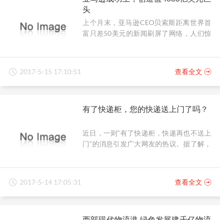
头
上个月末，亚马逊CEO贝索斯距离世界首
富只差50美元的新闻刷屏了网络，人们惊
叹之余也不禁好奇，这家捧出了准世界首
富的企业，或者说准世界首富打造的企
业，到底是一家什么样的公司呢？
2017-5-15 17:10:51
查看全文
有了快递柜，您的快递送上门了吗？
近日，一则“有了快递柜，快递再也不送上
门”的消息引发广大网友的热议。据了解，
现在很多小区为了便民设置的快递柜，成
为各大公司快递员不送货上门的重要理
由，许多人抱怨：“有了快递柜，甚至家里
2017-5-14 17:05:31
查看全文
有人的情况下，快递员也不打电话询问，
直接把快递放在快递柜。便宜的、小的东
西还好，如果是贵重的物品，或者需要当
西部现代物流港 绿色发展建千亿物流
面验收的物品，这样的做法真的很不妥。”