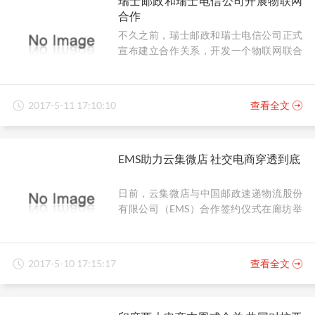
瑞士邮政和瑞士电信公司开展物联网
免费配送限额降至25美元，反击沃尔玛不
合作
过亚马逊新推出的满25美元免运费只适用
于下单量达到一定量的用户。
不久之前，瑞士邮政和瑞士电信公司正式
宣布建立合作关系，开发一个物联网联合
网络。对于此次合作，瑞士邮政发展和创
新部负责人表示，得益于此次合作，公司
可以专注于开发专门的应用程序，并以物
2017-5-11 17:10:10
查看全文
联网为基础建立更加灵活和智能的服务。
良好的覆盖范围和网络质量至关重要。
EMS助力云集微店 社交电商穿透到底
日前，云集微店与中国邮政速递物流股份
有限公司（EMS）合作签约仪式在廊坊举
行。据了解，双方将在供应链物流、仓储
配送服务、商务合作、平台推广、信息技
术等多个领域展开长期合作。作为战略合
2017-5-10 17:15:17
查看全文
作的开始，双方在5月5日同步上线了西北
西安仓、华北廊坊仓。其中的西安仓覆盖
地区正是包括新疆、西藏、陕西、青海、