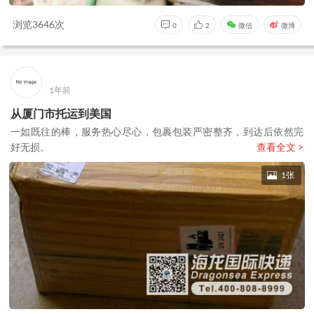
浏览3646次
0
2
微信
微博
1年前
从厦门市托运到美国
一如既往的棒，服务热心尽心，包裹包装严密整齐，到达后依然完
好无损。
查看全文 >
1张