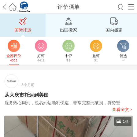
评价晒单
希望邮寄国际包裹顺利，从广州市国际快递邮寄到新西兰哪个公司好？
澳洲海运搬家回广州报关清关要怎么做？注意事项有哪些？
青岛市国际
国际托运
出国搬家
国内搬家
搬家服务到美国，搬家公司有哪些搬家方案？
大连市国际搬家服务到中
国台湾是一种怎样的体验？有人分享搬家经历吗？
从长沙市国际快递邮
寄到韩国有哪些国际快递方式？用哪种好？
法国家具国际海运回国的方
法有哪些？具体怎么操作？
国际搬家：家具海运到奥克兰怎么样能省
全部评价
好评
中评
差评
筛选
4552
4418
83
51
钱？
跨国搬家服务：扬州跨国搬家到加拿大怎么更有保障？
新冠疫情会
影响国际搬家吗？上海搬家到新西兰旺格雷有点不一样
北京私人物品运
输到澳大利亚，移民如何跨国搬家？
上海移民搬家到塞浦路斯，国际搬
家怎么搬省钱？
昆明搬家到美国，如何打包才能对国际长途运输放心？
3个月前
从秦皇岛市托运到美国
从重庆市托运到美国
从上海市托运到澳大利亚
从
从大庆市托运到美国
张家界市托运到美国
从厦门市托运到美国
从张家界市托运到美国
从上海
服务热心周到，包裹到达顺利快速，非常完整无破损，赞赞赞
市搬家到英国
从南京市搬家到加拿大
从大连市搬家到英国
从佛山市搬家
查看全文 >
到美国
从北京市搬家到西班牙
从广州市搬家到比利时
1张