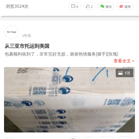
浏览3524次
0
2
微信
微博
1年前
从三亚市托运到美国
包裹顺利收到了，非常完好无损，谢谢热情服务[握手][玫瑰]
查看全文 >
1张