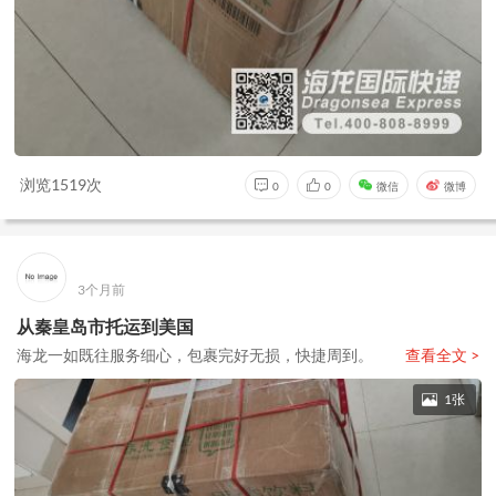
浏览1519次
0
0
微信
微博
3个月前
从秦皇岛市托运到美国
海龙一如既往服务细心，包裹完好无损，快捷周到。
查看全文 >
1张