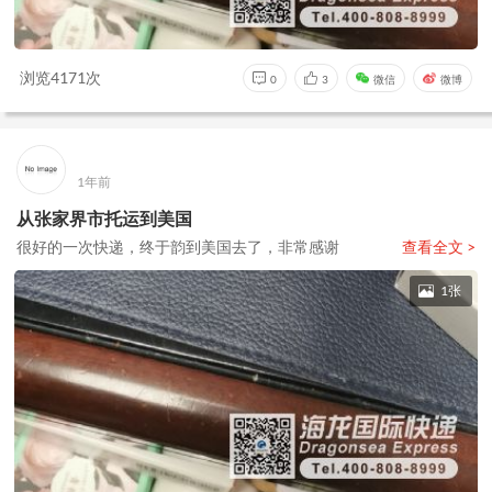
浏览4171次
0
3
微信
微博
1年前
从张家界市托运到美国
很好的一次快递，终于韵到美国去了，非常感谢
查看全文 >
1张