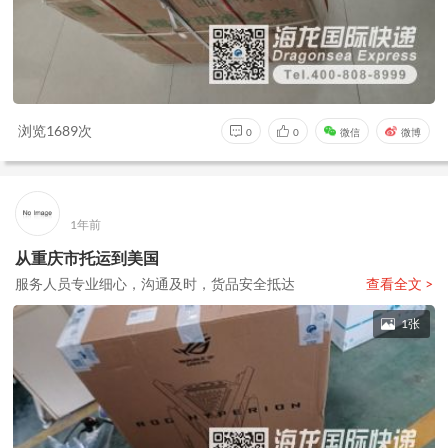
浏览1689次
0
0
微信
微博
1年前
从重庆市托运到美国
服务人员专业细心，沟通及时，货品安全抵达
查看全文 >
1张