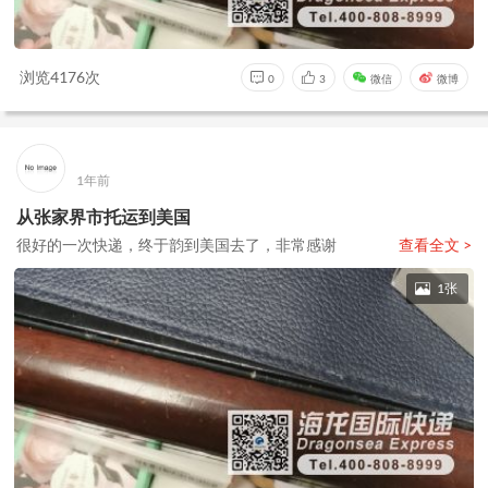
浏览4176次
0
3
微信
微博
1年前
从张家界市托运到美国
很好的一次快递，终于韵到美国去了，非常感谢
查看全文 >
1张