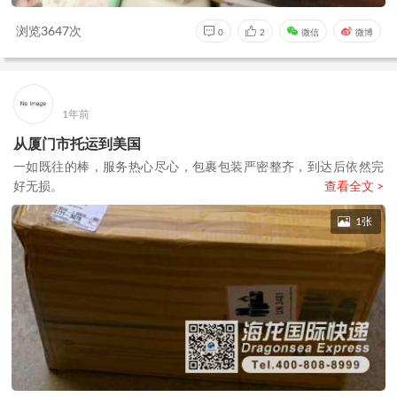
浏览3647次
0
2
微信
微博
1年前
从厦门市托运到美国
一如既往的棒，服务热心尽心，包裹包装严密整齐，到达后依然完
好无损。
查看全文 >
1张