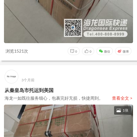
浏览1521次
0
0
微信
微博
3个月前
从秦皇岛市托运到美国
海龙一如既往服务细心，包裹完好无损，快捷周到。
查看全文 >
1张