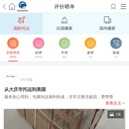
评价晒单
希望邮寄国际包裹顺利，从广州市国际快递邮寄到新西兰哪个公司好？
澳洲海运搬家回广州报关清关要怎么做？注意事项有哪些？
青岛市国际
国际托运
出国搬家
国内搬家
搬家服务到美国，搬家公司有哪些搬家方案？
大连市国际搬家服务到中
国台湾是一种怎样的体验？有人分享搬家经历吗？
从长沙市国际快递邮
寄到韩国有哪些国际快递方式？用哪种好？
法国家具国际海运回国的方
法有哪些？具体怎么操作？
国际搬家：家具海运到奥克兰怎么样能省
全部评价
好评
中评
差评
筛选
4552
4418
83
51
钱？
跨国搬家服务：扬州跨国搬家到加拿大怎么更有保障？
新冠疫情会
影响国际搬家吗？上海搬家到新西兰旺格雷有点不一样
北京私人物品运
输到澳大利亚，移民如何跨国搬家？
上海移民搬家到塞浦路斯，国际搬
家怎么搬省钱？
昆明搬家到美国，如何打包才能对国际长途运输放心？
3个月前
从秦皇岛市托运到美国
从重庆市托运到美国
从上海市托运到澳大利亚
从
从大庆市托运到美国
张家界市托运到美国
从厦门市托运到美国
从张家界市托运到美国
从上海
服务热心周到，包裹到达顺利快速，非常完整无破损，赞赞赞
市搬家到英国
从南京市搬家到加拿大
从大连市搬家到英国
从佛山市搬家
查看全文 >
到美国
从北京市搬家到西班牙
从广州市搬家到比利时
1张