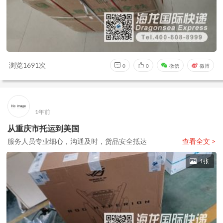
浏览1691次
0
0
微信
微博
1年前
从重庆市托运到美国
服务人员专业细心，沟通及时，货品安全抵达
查看全文 >
1张