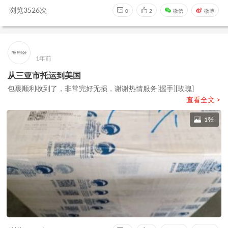
浏览3526次
0
2
微信
微博
1年前
从三亚市托运到美国
包裹顺利收到了，非常完好无损，谢谢热情服务[握手][玫瑰]
查看全文 >
1张