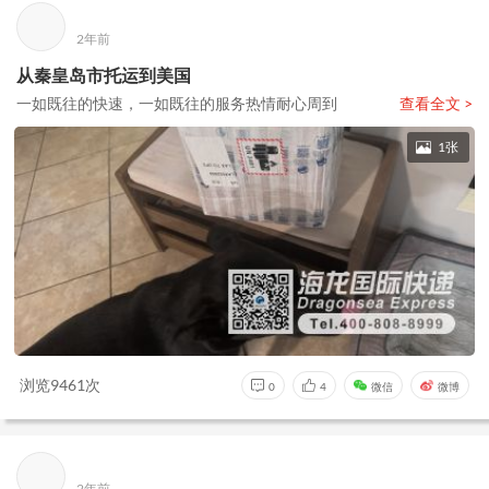
2年前
从秦皇岛市托运到美国
一如既往的快速，一如既往的服务热情耐心周到
查看全文 >
1张
浏览9461次
0
4
微信
微博
2年前