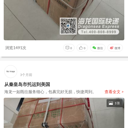
浏览1491次
0
0
微信
微博
3个月前
从秦皇岛市托运到美国
海龙一如既往服务细心，包裹完好无损，快捷周到。
查看全文 >
1张