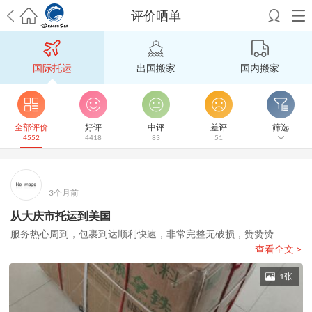
评价晒单
希望邮寄国际包裹顺利，从广州市国际快递邮寄到新西兰哪个公司好？
澳洲海运搬家回广州报关清关要怎么做？注意事项有哪些？
青岛市国际
国际托运
出国搬家
国内搬家
搬家服务到美国，搬家公司有哪些搬家方案？
大连市国际搬家服务到中
国台湾是一种怎样的体验？有人分享搬家经历吗？
从长沙市国际快递邮
寄到韩国有哪些国际快递方式？用哪种好？
法国家具国际海运回国的方
法有哪些？具体怎么操作？
国际搬家：家具海运到奥克兰怎么样能省
全部评价
好评
中评
差评
筛选
4552
4418
83
51
钱？
跨国搬家服务：扬州跨国搬家到加拿大怎么更有保障？
新冠疫情会
影响国际搬家吗？上海搬家到新西兰旺格雷有点不一样
北京私人物品运
输到澳大利亚，移民如何跨国搬家？
上海移民搬家到塞浦路斯，国际搬
家怎么搬省钱？
昆明搬家到美国，如何打包才能对国际长途运输放心？
3个月前
从秦皇岛市托运到美国
从重庆市托运到美国
从上海市托运到澳大利亚
从
从大庆市托运到美国
张家界市托运到美国
从厦门市托运到美国
从张家界市托运到美国
从南京
服务热心周到，包裹到达顺利快速，非常完整无破损，赞赞赞
市搬家到加拿大
从大连市搬家到英国
从佛山市搬家到美国
从北京市搬家
查看全文 >
到西班牙
从广州市搬家到比利时
从上海市搬家到意大利
1张