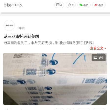
浏览3502次
0
2
微信
微博
1年前
从三亚市托运到美国
包裹顺利收到了，非常完好无损，谢谢热情服务[握手][玫瑰]
查看全文 >
1张