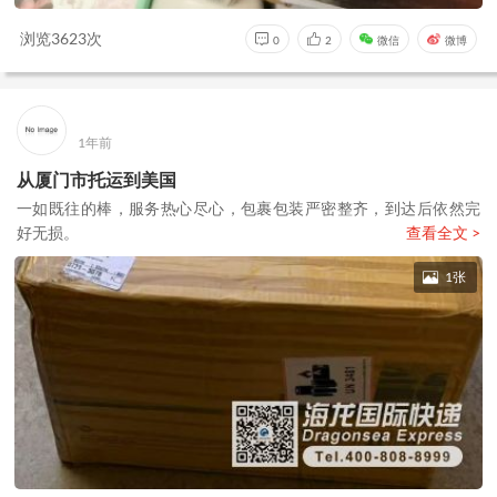
浏览3623次
0
2
微信
微博
1年前
从厦门市托运到美国
一如既往的棒，服务热心尽心，包裹包装严密整齐，到达后依然完
好无损。
查看全文 >
1张