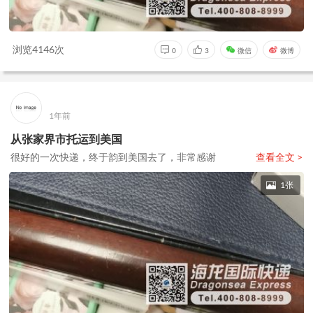
浏览4146次
0
3
微信
微博
1年前
从张家界市托运到美国
很好的一次快递，终于韵到美国去了，非常感谢
查看全文 >
1张