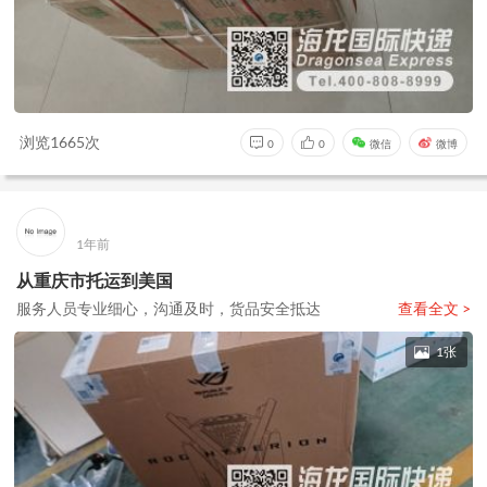
浏览1665次
0
0
微信
微博
1年前
从重庆市托运到美国
服务人员专业细心，沟通及时，货品安全抵达
查看全文 >
1张