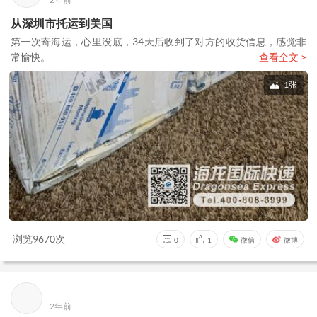
从深圳市托运到美国
第一次寄海运，心里没底，34天后收到了对方的收货信息，感觉非
常愉快。
查看全文 >
1张
浏览9670次
0
1
微信
微博
2年前