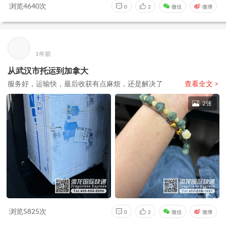
浏览4640次
0
2
微信
微博
1年前
从武汉市托运到加拿大
服务好，运输快，最后收获有点麻烦，还是解决了
查看全文 >
2张
浏览5825次
0
2
微信
微博