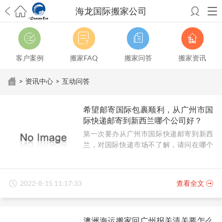
海龙国际搬家公司
希望邮寄国际包裹顺利，从广州市国际快递邮寄到新西兰哪个公司好？
澳洲海运搬家回广州报关清关要怎么做？注意事项有哪些？
青岛市国际
搬家服务到美国，搬家公司有哪些搬家方案？
大连市国际搬家服务到中
客户案例
搬家FAQ
搬家问答
搬家资讯
国台湾是一种怎样的体验？有人分享搬家经历吗？
从长沙市国际快递邮
寄到韩国有哪些国际快递方式？用哪种好？
法国家具国际海运回国的方
>
资讯中心
>
互动问答
法有哪些？具体怎么操作？
国际搬家：家具海运到奥克兰怎么样能省
钱？
跨国搬家服务：扬州跨国搬家到加拿大怎么更有保障？
新冠疫情会
希望邮寄国际包裹顺利，从广州市国
影响国际搬家吗？上海搬家到新西兰旺格雷有点不一样
北京私人物品运
际快递邮寄到新西兰哪个公司好？
输到澳大利亚，移民如何跨国搬家？
上海移民搬家到塞浦路斯，国际搬
第一次要办从广州市国际快递邮寄到新西
家怎么搬省钱？
昆明搬家到美国，如何打包才能对国际长途运输放心？
兰，对国际快递市场不了解，请问在哪个
从秦皇岛市托运到美国
从重庆市托运到美国
从上海市托运到澳大利亚
从
公司邮寄顺利靠谱？
张家界市托运到美国
从厦门市托运到美国
从张家界市托运到美国
从南京
市搬家到加拿大
从大连市搬家到英国
从佛山市搬家到美国
从北京市搬家
到西班牙
从广州市搬家到比利时
从上海市搬家到意大利
2022-8-15 11:17:33
查看全文
澳洲海运搬家回广州报关清关要怎么