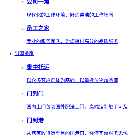
公司一角
现代化的工作环境，舒适整洁的工作场所
员工之家
专业的服务团队，为您提供高效的品质服务
出国搬家
集中托运
以众多客户群体为基础，以量换价物超所值
门到门
国内上门包装国外配送上门，高端定制触手可及
门到港
从您家收货运至目的国港口，经济实惠服务无忧