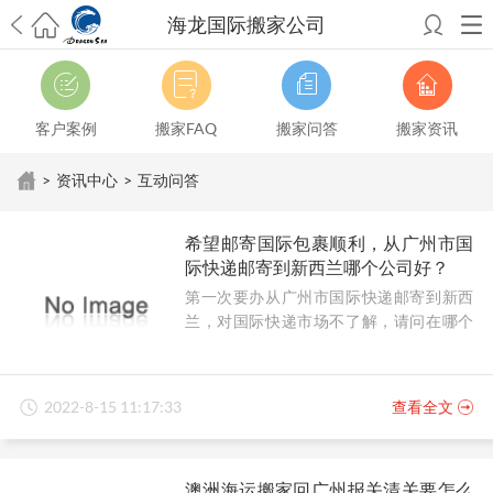
海龙国际搬家公司
希望邮寄国际包裹顺利，从广州市国际快递邮寄到新西兰哪个公司好？
澳洲海运搬家回广州报关清关要怎么做？注意事项有哪些？
青岛市国际
搬家服务到美国，搬家公司有哪些搬家方案？
大连市国际搬家服务到中
客户案例
搬家FAQ
搬家问答
搬家资讯
国台湾是一种怎样的体验？有人分享搬家经历吗？
从长沙市国际快递邮
寄到韩国有哪些国际快递方式？用哪种好？
法国家具国际海运回国的方
>
资讯中心
>
互动问答
法有哪些？具体怎么操作？
国际搬家：家具海运到奥克兰怎么样能省
钱？
跨国搬家服务：扬州跨国搬家到加拿大怎么更有保障？
新冠疫情会
希望邮寄国际包裹顺利，从广州市国
影响国际搬家吗？上海搬家到新西兰旺格雷有点不一样
北京私人物品运
际快递邮寄到新西兰哪个公司好？
输到澳大利亚，移民如何跨国搬家？
上海移民搬家到塞浦路斯，国际搬
第一次要办从广州市国际快递邮寄到新西
家怎么搬省钱？
昆明搬家到美国，如何打包才能对国际长途运输放心？
兰，对国际快递市场不了解，请问在哪个
从秦皇岛市托运到美国
从重庆市托运到美国
从上海市托运到澳大利亚
从
公司邮寄顺利靠谱？
张家界市托运到美国
从厦门市托运到美国
从张家界市托运到美国
从南京
市搬家到加拿大
从大连市搬家到英国
从佛山市搬家到美国
从北京市搬家
到西班牙
从广州市搬家到比利时
从上海市搬家到意大利
2022-8-15 11:17:33
查看全文
澳洲海运搬家回广州报关清关要怎么