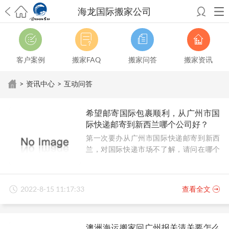
海龙国际搬家公司
希望邮寄国际包裹顺利，从广州市国际快递邮寄到新西兰哪个公司好？
澳洲海运搬家回广州报关清关要怎么做？注意事项有哪些？
青岛市国际
搬家服务到美国，搬家公司有哪些搬家方案？
大连市国际搬家服务到中
客户案例
搬家FAQ
搬家问答
搬家资讯
国台湾是一种怎样的体验？有人分享搬家经历吗？
从长沙市国际快递邮
寄到韩国有哪些国际快递方式？用哪种好？
法国家具国际海运回国的方
>
资讯中心
>
互动问答
法有哪些？具体怎么操作？
国际搬家：家具海运到奥克兰怎么样能省
钱？
跨国搬家服务：扬州跨国搬家到加拿大怎么更有保障？
新冠疫情会
希望邮寄国际包裹顺利，从广州市国
影响国际搬家吗？上海搬家到新西兰旺格雷有点不一样
北京私人物品运
际快递邮寄到新西兰哪个公司好？
输到澳大利亚，移民如何跨国搬家？
上海移民搬家到塞浦路斯，国际搬
第一次要办从广州市国际快递邮寄到新西
家怎么搬省钱？
昆明搬家到美国，如何打包才能对国际长途运输放心？
兰，对国际快递市场不了解，请问在哪个
从秦皇岛市托运到美国
从重庆市托运到美国
从上海市托运到澳大利亚
从
公司邮寄顺利靠谱？
张家界市托运到美国
从厦门市托运到美国
从张家界市托运到美国
从上海
市搬家到英国
从南京市搬家到加拿大
从大连市搬家到英国
从佛山市搬家
到美国
从北京市搬家到西班牙
从广州市搬家到比利时
2022-8-15 11:17:33
查看全文
澳洲海运搬家回广州报关清关要怎么