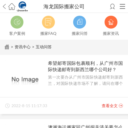
海龙国际搬家公司
希望邮寄国际包裹顺利，从广州市国际快递邮寄到新西兰哪个公司好？
澳洲海运搬家回广州报关清关要怎么做？注意事项有哪些？
青岛市国际
搬家服务到美国，搬家公司有哪些搬家方案？
大连市国际搬家服务到中
客户案例
搬家FAQ
搬家问答
搬家资讯
国台湾是一种怎样的体验？有人分享搬家经历吗？
从长沙市国际快递邮
寄到韩国有哪些国际快递方式？用哪种好？
法国家具国际海运回国的方
>
资讯中心
>
互动问答
法有哪些？具体怎么操作？
国际搬家：家具海运到奥克兰怎么样能省
钱？
跨国搬家服务：扬州跨国搬家到加拿大怎么更有保障？
新冠疫情会
希望邮寄国际包裹顺利，从广州市国
影响国际搬家吗？上海搬家到新西兰旺格雷有点不一样
北京私人物品运
际快递邮寄到新西兰哪个公司好？
输到澳大利亚，移民如何跨国搬家？
上海移民搬家到塞浦路斯，国际搬
第一次要办从广州市国际快递邮寄到新西
家怎么搬省钱？
昆明搬家到美国，如何打包才能对国际长途运输放心？
兰，对国际快递市场不了解，请问在哪个
从秦皇岛市托运到美国
从重庆市托运到美国
从上海市托运到澳大利亚
从
公司邮寄顺利靠谱？
张家界市托运到美国
从厦门市托运到美国
从张家界市托运到美国
从上海
市搬家到英国
从南京市搬家到加拿大
从大连市搬家到英国
从佛山市搬家
到美国
从北京市搬家到西班牙
从广州市搬家到比利时
2022-8-15 11:17:33
查看全文
澳洲海运搬家回广州报关清关要怎么