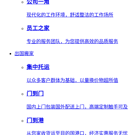
公司一角
现代化的工作环境，舒适整洁的工作场所
员工之家
专业的服务团队，为您提供高效的品质服务
出国搬家
集中托运
以众多客户群体为基础，以量换价物超所值
门到门
国内上门包装国外配送上门，高端定制触手可及
门到港
从您家收货运至目的国港口，经济实惠服务无忧