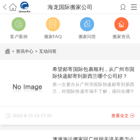
海龙国际搬家公司
希望邮寄国际包裹顺利，从广州市国际快递邮寄到新西兰哪个公司好？
澳洲海运搬家回广州报关清关要怎么做？注意事项有哪些？
青岛市国际
搬家服务到美国，搬家公司有哪些搬家方案？
大连市国际搬家服务到中
客户案例
搬家FAQ
搬家问答
搬家资讯
国台湾是一种怎样的体验？有人分享搬家经历吗？
从长沙市国际快递邮
寄到韩国有哪些国际快递方式？用哪种好？
法国家具国际海运回国的方
>
资讯中心
>
互动问答
法有哪些？具体怎么操作？
国际搬家：家具海运到奥克兰怎么样能省
钱？
跨国搬家服务：扬州跨国搬家到加拿大怎么更有保障？
新冠疫情会
希望邮寄国际包裹顺利，从广州市国
影响国际搬家吗？上海搬家到新西兰旺格雷有点不一样
北京私人物品运
际快递邮寄到新西兰哪个公司好？
输到澳大利亚，移民如何跨国搬家？
上海移民搬家到塞浦路斯，国际搬
第一次要办从广州市国际快递邮寄到新西
家怎么搬省钱？
昆明搬家到美国，如何打包才能对国际长途运输放心？
兰，对国际快递市场不了解，请问在哪个
从秦皇岛市托运到美国
从重庆市托运到美国
从上海市托运到澳大利亚
从
公司邮寄顺利靠谱？
张家界市托运到美国
从厦门市托运到美国
从张家界市托运到美国
从上海
市搬家到英国
从南京市搬家到加拿大
从大连市搬家到英国
从佛山市搬家
到美国
从北京市搬家到西班牙
从广州市搬家到比利时
2022-8-15 11:17:33
查看全文
澳洲海运搬家回广州报关清关要怎么