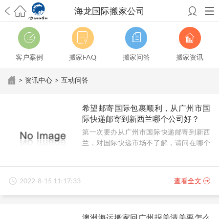
海龙国际搬家公司
希望邮寄国际包裹顺利，从广州市国际快递邮寄到新西兰哪个公司好？
澳洲海运搬家回广州报关清关要怎么做？注意事项有哪些？
青岛市国际
搬家服务到美国，搬家公司有哪些搬家方案？
大连市国际搬家服务到中
客户案例
搬家FAQ
搬家问答
搬家资讯
国台湾是一种怎样的体验？有人分享搬家经历吗？
从长沙市国际快递邮
寄到韩国有哪些国际快递方式？用哪种好？
法国家具国际海运回国的方
>
资讯中心
>
互动问答
法有哪些？具体怎么操作？
国际搬家：家具海运到奥克兰怎么样能省
钱？
跨国搬家服务：扬州跨国搬家到加拿大怎么更有保障？
新冠疫情会
希望邮寄国际包裹顺利，从广州市国
影响国际搬家吗？上海搬家到新西兰旺格雷有点不一样
北京私人物品运
际快递邮寄到新西兰哪个公司好？
输到澳大利亚，移民如何跨国搬家？
上海移民搬家到塞浦路斯，国际搬
第一次要办从广州市国际快递邮寄到新西
家怎么搬省钱？
昆明搬家到美国，如何打包才能对国际长途运输放心？
兰，对国际快递市场不了解，请问在哪个
从秦皇岛市托运到美国
从重庆市托运到美国
从上海市托运到澳大利亚
从
公司邮寄顺利靠谱？
张家界市托运到美国
从厦门市托运到美国
从张家界市托运到美国
从南京
市搬家到加拿大
从大连市搬家到英国
从佛山市搬家到美国
从北京市搬家
到西班牙
从广州市搬家到比利时
从上海市搬家到意大利
2022-8-15 11:17:33
查看全文
澳洲海运搬家回广州报关清关要怎么