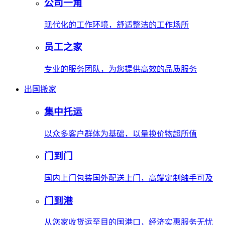
公司一角
现代化的工作环境，舒适整洁的工作场所
员工之家
专业的服务团队，为您提供高效的品质服务
出国搬家
集中托运
以众多客户群体为基础，以量换价物超所值
门到门
国内上门包装国外配送上门，高端定制触手可及
门到港
从您家收货运至目的国港口，经济实惠服务无忧