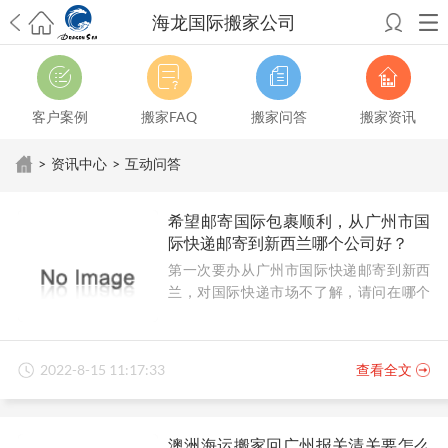
海龙国际搬家公司
希望邮寄国际包裹顺利，从广州市国际快递邮寄到新西兰哪个公司好？
澳洲海运搬家回广州报关清关要怎么做？注意事项有哪些？
青岛市国际
搬家服务到美国，搬家公司有哪些搬家方案？
大连市国际搬家服务到中
客户案例
搬家FAQ
搬家问答
搬家资讯
国台湾是一种怎样的体验？有人分享搬家经历吗？
从长沙市国际快递邮
寄到韩国有哪些国际快递方式？用哪种好？
法国家具国际海运回国的方
>
资讯中心
>
互动问答
法有哪些？具体怎么操作？
国际搬家：家具海运到奥克兰怎么样能省
钱？
跨国搬家服务：扬州跨国搬家到加拿大怎么更有保障？
新冠疫情会
希望邮寄国际包裹顺利，从广州市国
影响国际搬家吗？上海搬家到新西兰旺格雷有点不一样
北京私人物品运
际快递邮寄到新西兰哪个公司好？
输到澳大利亚，移民如何跨国搬家？
上海移民搬家到塞浦路斯，国际搬
第一次要办从广州市国际快递邮寄到新西
家怎么搬省钱？
昆明搬家到美国，如何打包才能对国际长途运输放心？
兰，对国际快递市场不了解，请问在哪个
从秦皇岛市托运到美国
从重庆市托运到美国
从上海市托运到澳大利亚
从
公司邮寄顺利靠谱？
张家界市托运到美国
从厦门市托运到美国
从张家界市托运到美国
从上海
市搬家到英国
从南京市搬家到加拿大
从大连市搬家到英国
从佛山市搬家
到美国
从北京市搬家到西班牙
从广州市搬家到比利时
2022-8-15 11:17:33
查看全文
澳洲海运搬家回广州报关清关要怎么