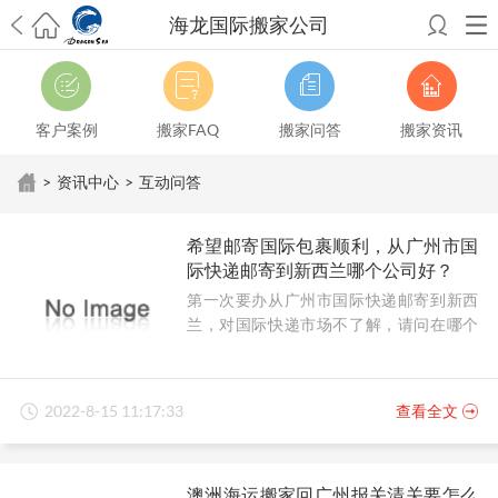
海龙国际搬家公司
希望邮寄国际包裹顺利，从广州市国际快递邮寄到新西兰哪个公司好？
澳洲海运搬家回广州报关清关要怎么做？注意事项有哪些？
青岛市国际
搬家服务到美国，搬家公司有哪些搬家方案？
大连市国际搬家服务到中
客户案例
搬家FAQ
搬家问答
搬家资讯
国台湾是一种怎样的体验？有人分享搬家经历吗？
从长沙市国际快递邮
寄到韩国有哪些国际快递方式？用哪种好？
法国家具国际海运回国的方
>
资讯中心
>
互动问答
法有哪些？具体怎么操作？
国际搬家：家具海运到奥克兰怎么样能省
钱？
跨国搬家服务：扬州跨国搬家到加拿大怎么更有保障？
新冠疫情会
希望邮寄国际包裹顺利，从广州市国
影响国际搬家吗？上海搬家到新西兰旺格雷有点不一样
北京私人物品运
际快递邮寄到新西兰哪个公司好？
输到澳大利亚，移民如何跨国搬家？
上海移民搬家到塞浦路斯，国际搬
第一次要办从广州市国际快递邮寄到新西
家怎么搬省钱？
昆明搬家到美国，如何打包才能对国际长途运输放心？
兰，对国际快递市场不了解，请问在哪个
从秦皇岛市托运到美国
从重庆市托运到美国
从上海市托运到澳大利亚
从
公司邮寄顺利靠谱？
张家界市托运到美国
从厦门市托运到美国
从张家界市托运到美国
从上海
市搬家到英国
从南京市搬家到加拿大
从大连市搬家到英国
从佛山市搬家
到美国
从北京市搬家到西班牙
从广州市搬家到比利时
2022-8-15 11:17:33
查看全文
澳洲海运搬家回广州报关清关要怎么