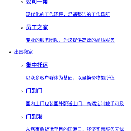
公司一角
现代化的工作环境，舒适整洁的工作场所
员工之家
专业的服务团队，为您提供高效的品质服务
出国搬家
集中托运
以众多客户群体为基础，以量换价物超所值
门到门
国内上门包装国外配送上门，高端定制触手可及
门到港
从您家收货运至目的国港口，经济实惠服务无忧